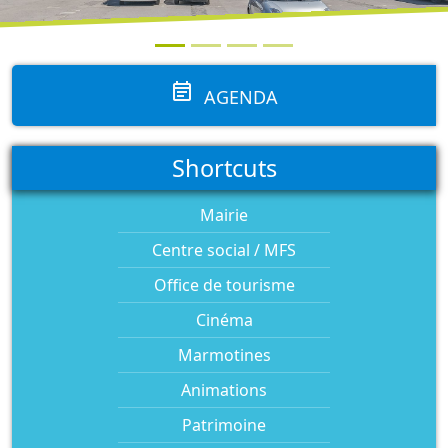
event_note
AGENDA
Shortcuts
Mairie
Centre social / MFS
Office de tourisme
Cinéma
Marmotines
Animations
Patrimoine