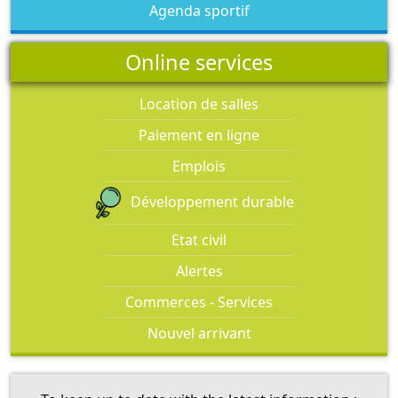
Agenda sportif
Online services
Location de salles
Paiement en ligne
Emplois
Développement durable
Etat civil
Alertes
Commerces - Services
Nouvel arrivant