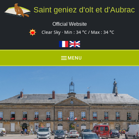
Saint geniez d'olt et d'Aubrac
Official Website
Clear Sky · Min :
34 °C
/ Max :
34 °C
menu
MENU