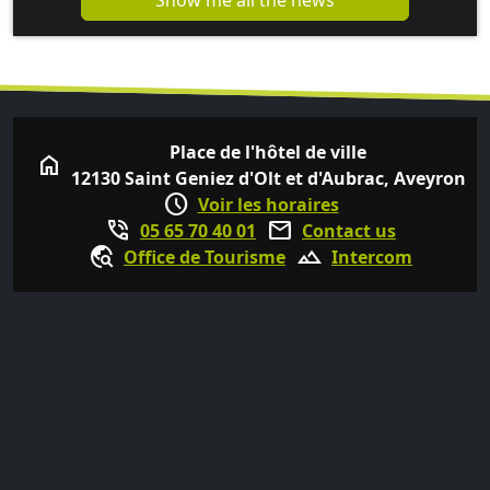
Show me all the news
Place de l'hôtel de ville
home
12130 Saint Geniez d'Olt et d'Aubrac, Aveyron
schedule
Voir les horaires
phone_in_talk
mail
05 65 70 40 01
Contact us
travel_explore
terrain
Office de Tourisme
Intercom