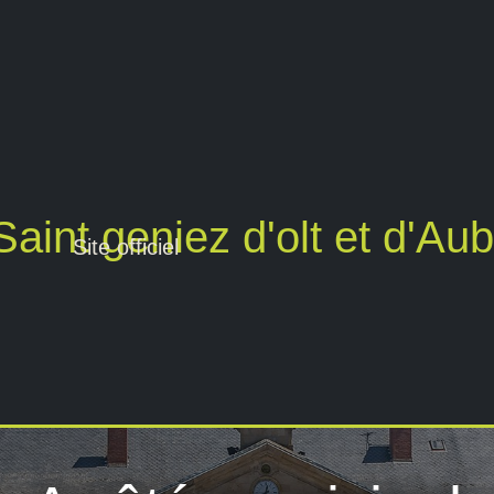
aint geniez d'olt et d'Au
Site officiel