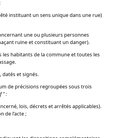
:
rrêté instituant un sens unique dans une rue)
s concernant une ou plusieurs personnes
ant ruine et constituant un danger).
is les habitants de la commune et toutes les
assage.
, datés et signés.
mum de précisions regroupées sous trois
 " :
cerné, lois, décrets et arrêtés applicables).
 de l’acte ;