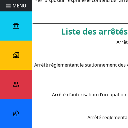
- le "dispositif" exprime le contenu de l’ar
reorder
MENU
___________________________
account_balance
Liste des arrêté
Commune
Arrêt
maps_home_work
Vivre
Arrêté réglementant le stationnement des v
au
quotidien
people_alt
Démarches
et
Arrêté d'autorisation d'occupation
services
nature_people
Tourisme
Arrêté réglementant
et