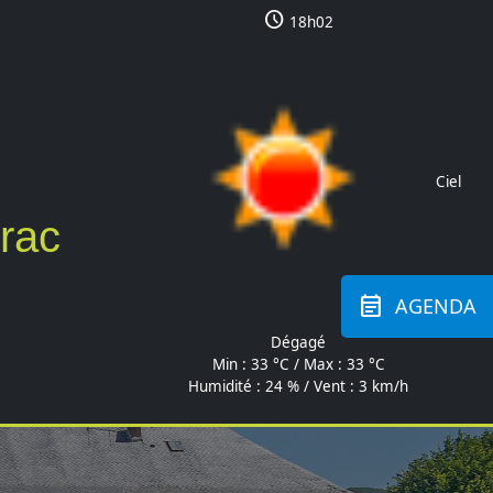
schedule
18h02
Ciel
brac
event_note
AGENDA
Dégagé
Min :
33 °C
/ Max :
33 °C
Humidité : 24 % / Vent : 3 km/h