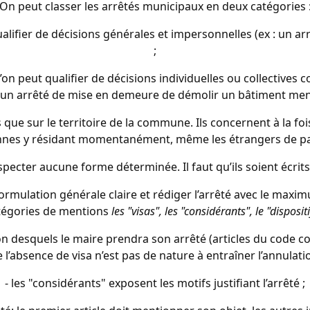
On peut classer les arrêtés municipaux en deux catégories 
ualifier de décisions générales et impersonnelles (ex : un a
;
l’on peut qualifier de décisions individuelles ou collective
n arrêté de mise en demeure de démolir un bâtiment menaç
que sur le territoire de la commune. Ils concernent à la fo
nes y résidant momentanément, même les étrangers de p
specter aucune forme déterminée. Il faut qu’ils soient écrits
ormulation générale claire et rédiger l’arrêté avec le maxi
tégories de mentions
les "visas", les "considérants",
le "dispositif
on desquels le maire prendra son arrêté (articles du code con
l’absence de visa n’est pas de nature à entraîner l’annulation
- les "considérants"
exposent les motifs justifiant l’arrêté ;