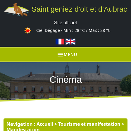
Saint geniez d'olt et d'Aubrac
Site officiel
Ciel Dégagé · Min :
28 °C
/ Max :
28 °C
menu
MENU
Cinéma
Navigation :
Accueil
>
Tourisme et manifestation
>
Manifestation