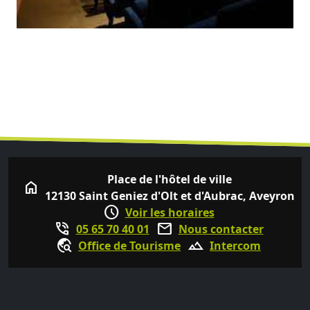
Place de l'hôtel de ville
home
12130 Saint Geniez d'Olt et d'Aubrac, Aveyron
schedule
Voir les horaires
phone_in_talk
mail
05 65 70 40 01
Nous contacter
travel_explore
terrain
Office de Tourisme
Intercom