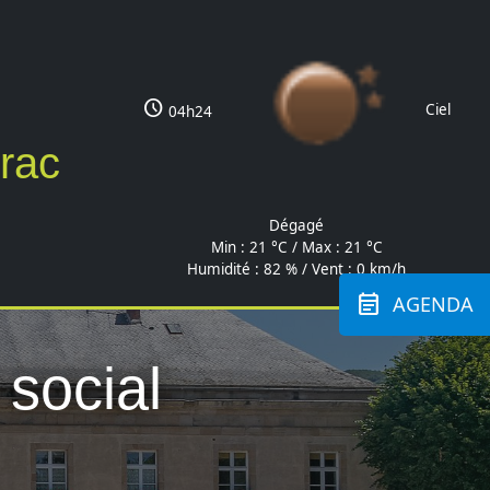
schedule
Ciel
04h24
brac
Dégagé
Min :
21 °C
/ Max :
21 °C
Humidité : 82 % / Vent : 0 km/h
event_note
AGENDA
 social