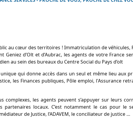
ANCE SERVICES - PROCHE DE VOUS, PROCHE DE CHEZ VO
ublic au cœur des territoires ! Immatriculation de véhicules
 Geniez d’Olt et d’Aubrac, les agents de votre France se
en au sein des bureaux du Centre Social du Pays d’olt
t unique qui donne accès dans un seul et même lieu aux pr
ustice, les Finances publiques, Pôle emploi, l'Assurance retr
us complexes, les agents peuvent s’appuyer sur leurs co
s partenaires locaux. C’est notamment le cas pour le se
diateur de Justice, l’ADAVEM, le conciliateur de justice …