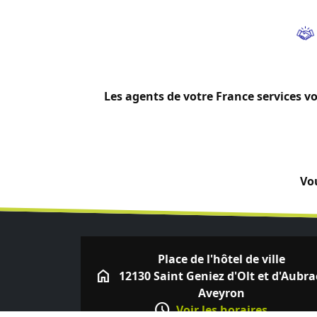
Les agents de votre France services 
Vo
Place de l'hôtel de ville
home
12130 Saint Geniez d'Olt et d'Aubra
Aveyron
schedule
Voir les horaires