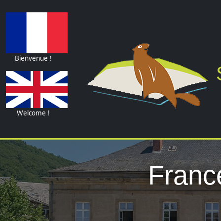
Bienvenue !
S
Welcome !
France