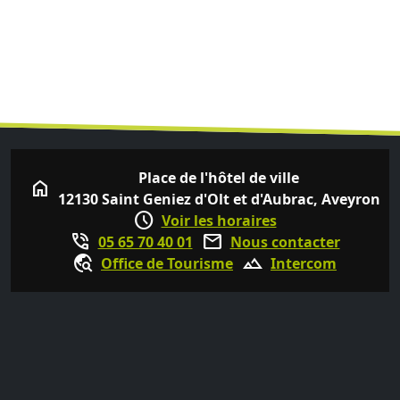
Place de l'hôtel de ville
home
12130 Saint Geniez d'Olt et d'Aubrac, Aveyron
schedule
Voir les horaires
phone_in_talk
mail
05 65 70 40 01
Nous contacter
travel_explore
terrain
Office de Tourisme
Intercom