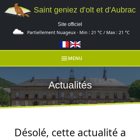
Saint geniez d'olt et d'Aubrac
Site officiel
Partiellement Nuageux · Min :
21 °C
/ Max :
21 °C
menu
MENU
Actualités
Désolé, cette actualité a