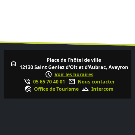
Place de l'hôtel de ville
home
12130 Saint Geniez d'Olt et d'Aubrac, Aveyron
schedule
Voir les horaires
phone_in_talk
mail
05 65 70 40 01
Nous contacter
travel_explore
terrain
Office de Tourisme
Intercom