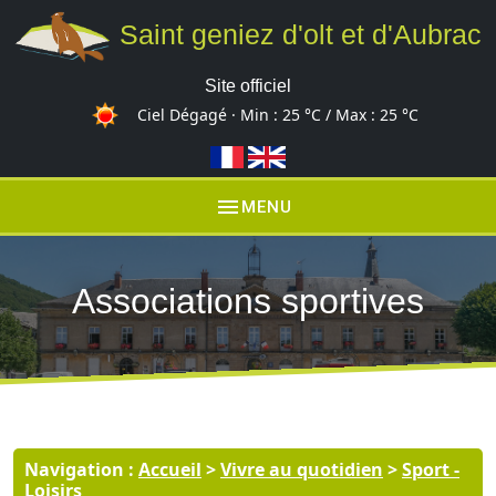
Saint geniez d'olt et d'Aubrac
Site officiel
Ciel Dégagé · Min :
25 °C
/ Max :
25 °C
menu
MENU
Associations sportives
Navigation :
Accueil
>
Vivre au quotidien
>
Sport -
Loisirs