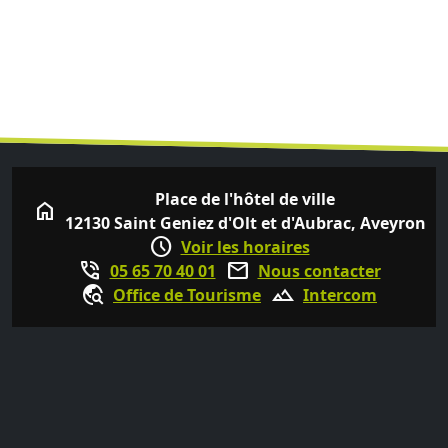
Place de l'hôtel de ville
home
12130 Saint Geniez d'Olt et d'Aubrac, Aveyron
schedule
Voir les horaires
phone_in_talk
mail
05 65 70 40 01
Nous contacter
travel_explore
terrain
Office de Tourisme
Intercom