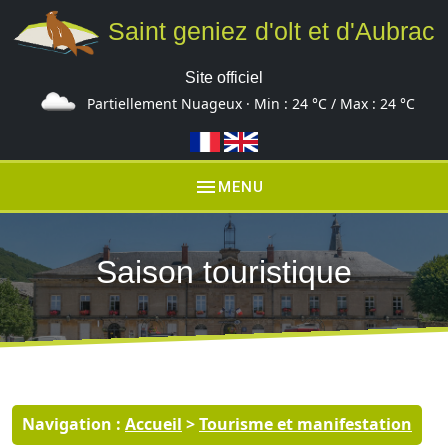
Saint geniez d'olt et d'Aubrac
Site officiel
Partiellement Nuageux · Min :
24 °C
/ Max :
24 °C
menu
MENU
Saison touristique
Navigation :
Accueil
>
Tourisme et manifestation