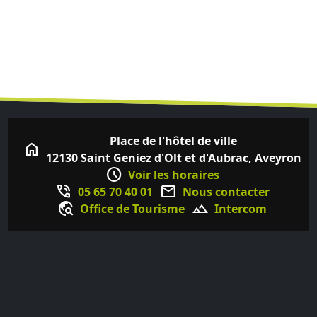
Place de l'hôtel de ville
home
12130 Saint Geniez d'Olt et d'Aubrac, Aveyron
schedule
Voir les horaires
phone_in_talk
mail
05 65 70 40 01
Nous contacter
travel_explore
terrain
Office de Tourisme
Intercom