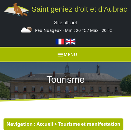
Saint geniez d'olt et d'Aubrac
Site officiel
Peu Nuageux · Min :
20 °C
/ Max :
20 °C
menu
MENU
Tourisme
Navigation :
Accueil
>
Tourisme et manifestation