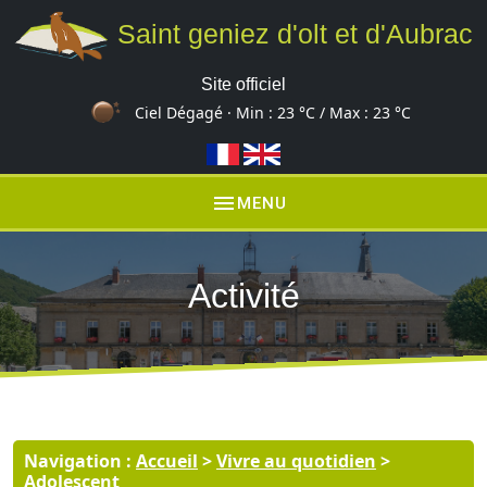
Saint geniez d'olt et d'Aubrac
Site officiel
Ciel Dégagé · Min :
23 °C
/ Max :
23 °C
menu
MENU
Activité
Navigation :
Accueil
>
Vivre au quotidien
>
Adolescent