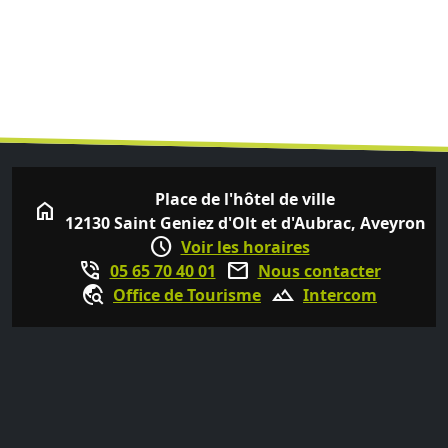
Place de l'hôtel de ville
home
12130 Saint Geniez d'Olt et d'Aubrac, Aveyron
schedule
Voir les horaires
phone_in_talk
mail
05 65 70 40 01
Nous contacter
travel_explore
terrain
Office de Tourisme
Intercom